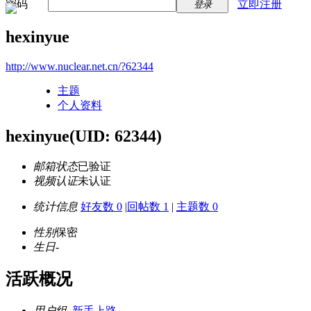
密码
立即注册
登录
hexinyue
http://www.nuclear.net.cn/?62344
主题
个人资料
hexinyue
(UID: 62344)
邮箱状态
已验证
视频认证
未认证
统计信息
好友数 0
|
回帖数 1
|
主题数 0
性别
保密
生日
-
活跃概况
用户组
新手上路