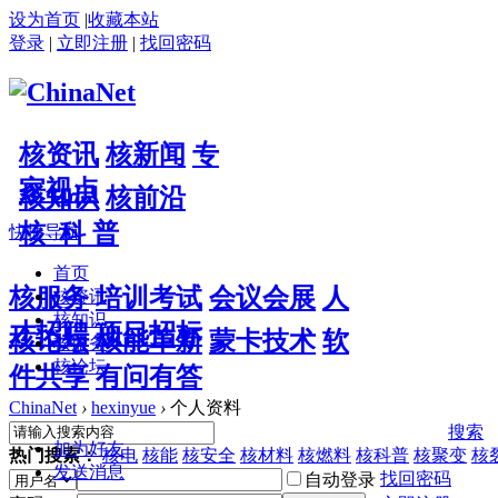
设为首页
|
收藏本站
登录
|
立即注册
|
找回密码
核资讯
核新闻
专
家视点
核知识
核前沿
核 科 普
快捷导航
首页
核服务
培训考试
会议会展
人
核资讯
核知识
才招聘
项目招标
核论坛
核能革新
蒙卡技术
软
核服务
核论坛
件共享
有问有答
ChinaNet
›
hexinyue
›
个人资料
搜索
加为好友
热门搜索：
核电
核能
核安全
核材料
核燃料
核科普
核聚变
核
发送消息
找回密码
自动登录