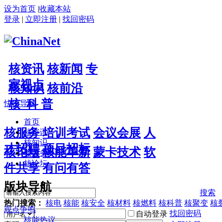
设为首页
|
收藏本站
登录
|
立即注册
|
找回密码
核资讯
核新闻
专
家视点
核知识
核前沿
核 科 普
快捷导航
首页
核服务
培训考试
会议会展
人
核资讯
核知识
才招聘
项目招标
核论坛
核能革新
蒙卡技术
软
核服务
核论坛
件共享
有问有答
版块导航
搜索
热门搜索：
核电
核能
核安全
核材料
核燃料
核科普
核聚变
核
观点争鸣
找回密码
自动登录
核能热议