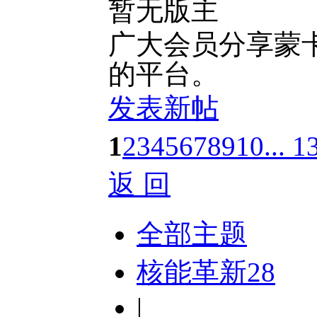
暂无版主
广大会员分享蒙
的平台。
发表新帖
1
2
3
4
5
6
7
8
9
10
... 1
返 回
全部主题
核能革新
28
|