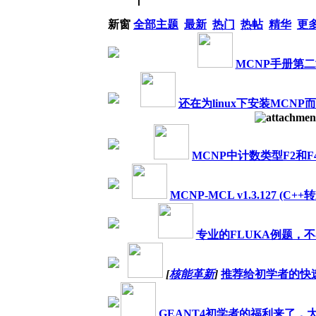
新窗
全部主题
最新
热门
热帖
精华
更
MCNP手册第
还在为linux下安装MCN
MCNP中计数类型F2和F
MCNP-MCL v1.3.127 (C+
专业的FLUKA例题，
[
核能革新
]
推荐给初学者的快
GEANT4初学者的福利来了，