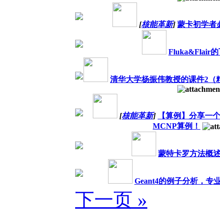
[
核能革新
]
蒙卡初学者
Fluka&Fla
清华大学杨振伟教授的课件2（粒
[
核能革新
]
【算例】分享一
MCNP算例！
蒙特卡罗方法概
Geant4的例子分析，专
下一页 »