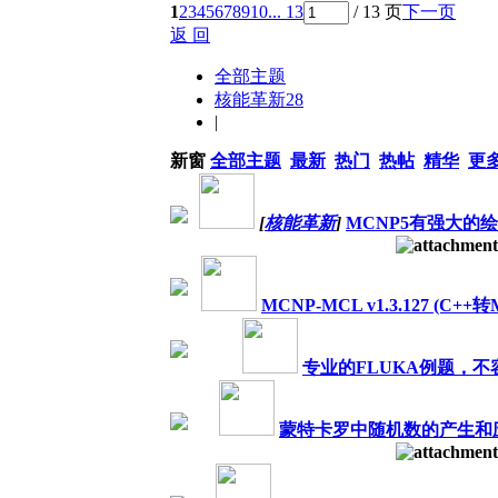
1
2
3
4
5
6
7
8
9
10
... 13
/ 13 页
下一页
返 回
全部主题
核能革新
28
|
新窗
全部主题
最新
热门
热帖
精华
更
[
核能革新
]
MCNP5有强大的
MCNP-MCL v1.3.127 (C+
专业的FLUKA例题，不
蒙特卡罗中随机数的产生和应