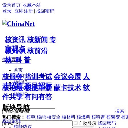
设为首页
|
收藏本站
登录
|
立即注册
|
找回密码
核资讯
核新闻
专
家视点
核知识
核前沿
核 科 普
快捷导航
首页
核服务
培训考试
会议会展
人
核资讯
核知识
才招聘
项目招标
核论坛
核能革新
蒙卡技术
软
核服务
核论坛
件共享
有问有答
版块导航
搜索
热门搜索：
核电
核能
核安全
核材料
核燃料
核科普
核聚变
核
观点争鸣
找回密码
自动登录
核能热议