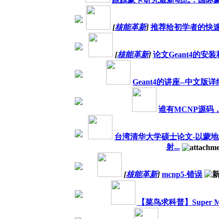
[
核能革新
]
推荐给初学者的快
[
核能革新
]
论文Geant4的安装和
Geant4的讲座--中文版
谁有MCNP源码
台湾清华大学硕士论文-以蒙
射...
[
核能革新
]
mcnp5-错误
【菜鸟求科普】Super