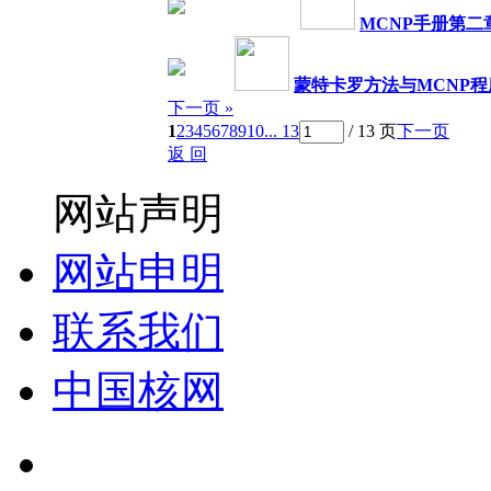
MCNP手册第二
蒙特卡罗方法与MCNP程
下一页 »
1
2
3
4
5
6
7
8
9
10
... 13
/ 13 页
下一页
返 回
网站声明
网站申明
联系我们
中国核网