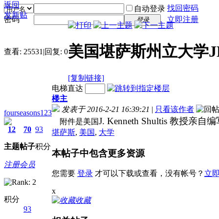
返回
找回密码
自动登录
发新贴
密码
立即注册
登录
美国堪萨斯州立大学J
查看:
25531
|
回复:
0
[复制链接]
电梯直达
楼主
发表于 2016-2-21 16:39:21
|
只看该作者
fourseasons123
J. Kenneth Shultis 
附件是美国
12
70
93
堪萨斯
,
美国
,
大学
主题
帖子
积分
本帖子中包含更多资源
注册会员
您需要
登录
才可以下载或查看，没有帐号？
立
x
积分
收藏
93