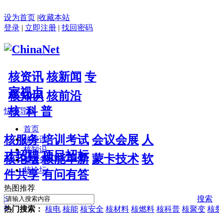
设为首页
|
收藏本站
登录
|
立即注册
|
找回密码
核资讯
核新闻
专
家视点
核知识
核前沿
核 科 普
快捷导航
首页
核服务
培训考试
会议会展
人
核资讯
核知识
才招聘
项目招标
核论坛
核能革新
蒙卡技术
软
核服务
核论坛
件共享
有问有答
热图推荐
<
搜索
>
热门搜索：
核电
核能
核安全
核材料
核燃料
核科普
核聚变
核