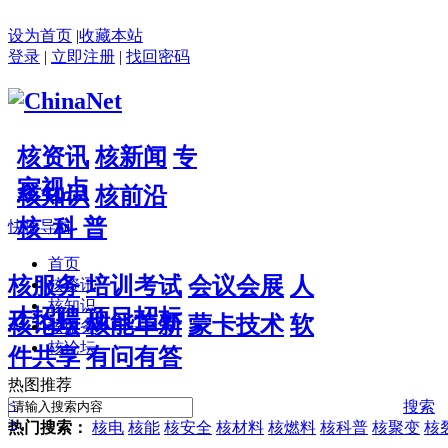
设为首页
|
收藏本站
登录
|
立即注册
|
找回密码
核资讯
核新闻
专
家视点
核知识
核前沿
核 科 普
快捷导航
首页
核服务
培训考试
会议会展
人
核资讯
核知识
才招聘
项目招标
核论坛
核能革新
蒙卡技术
软
核服务
核论坛
件共享
有问有答
热图推荐
<
搜索
>
热门搜索：
核电
核能
核安全
核材料
核燃料
核科普
核聚变
核