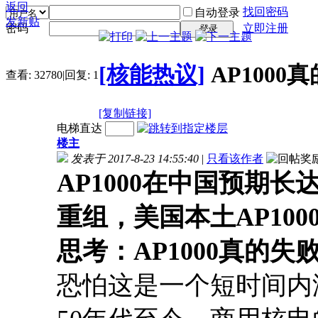
返回
找回密码
自动登录
发新贴
密码
立即注册
登录
[核能热议]
AP100
查看:
32780
|
回复:
1
[复制链接]
电梯直达
楼主
发表于 2017-8-23 14:55:40
|
只看该作者
AP1000
在中国预期长
重组，美国本土AP100
思考：AP1000
真的失
恐怕这是一个短时间内