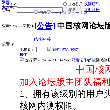
返回
找回密码
自动登录
发新贴
密码
立即注册
登录
[公告]
中国核网论坛
查看:
20283
|
回复:
0
[复制链接]
电梯直达
楼主
发表于 2015-9-10 15:41:55
|
只看该作者
中国核
加入论坛版主团队福
1、拥有该级别的用户
核网内测权限。