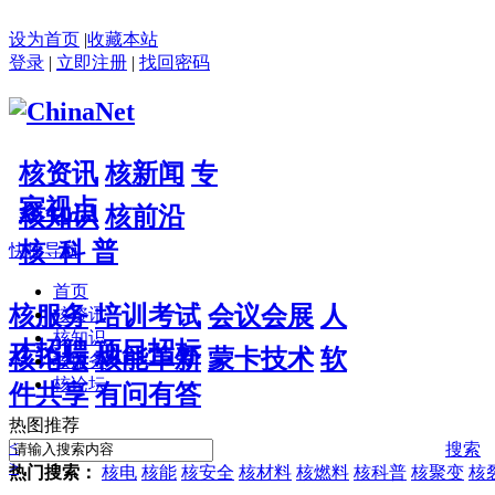
设为首页
|
收藏本站
登录
|
立即注册
|
找回密码
核资讯
核新闻
专
家视点
核知识
核前沿
核 科 普
快捷导航
首页
核服务
培训考试
会议会展
人
核资讯
核知识
才招聘
项目招标
核论坛
核能革新
蒙卡技术
软
核服务
核论坛
件共享
有问有答
热图推荐
<
搜索
>
热门搜索：
核电
核能
核安全
核材料
核燃料
核科普
核聚变
核