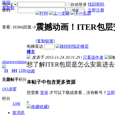
返回
找回密码
自动登录
发新贴
密码
立即注册
登录
震撼动画！ITER包
查看:
18384
|
回复:
0
[复制链接]
电梯直达
楼主
发表于 2015-11-24 20:31:29
|
只看该作者
zhangwenliang
想了解ITER包层是怎么安装进
51
101
1186
动画
主题
帖子
积分
本帖子中包含更多资源
QQ游客
您需要
登录
才可以下载或查看，没有帐号？
立即
积分
x
1186
收藏
3
发消息