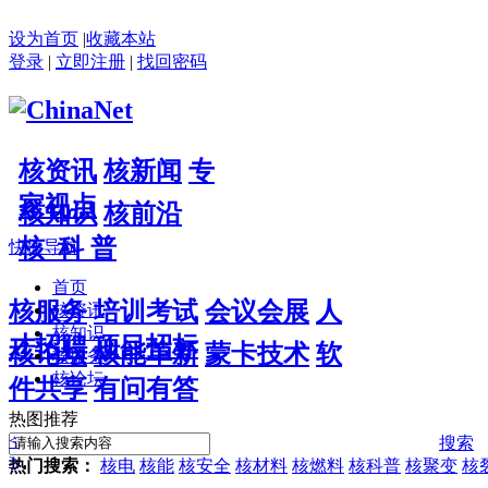
设为首页
|
收藏本站
登录
|
立即注册
|
找回密码
核资讯
核新闻
专
家视点
核知识
核前沿
核 科 普
快捷导航
首页
核服务
培训考试
会议会展
人
核资讯
核知识
才招聘
项目招标
核论坛
核能革新
蒙卡技术
软
核服务
核论坛
件共享
有问有答
热图推荐
<
搜索
>
热门搜索：
核电
核能
核安全
核材料
核燃料
核科普
核聚变
核