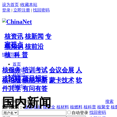
设为首页
|
收藏本站
登录
|
立即注册
|
找回密码
核资讯
核新闻
专
家视点
核知识
核前沿
核 科 普
快捷导航
首页
核服务
培训考试
会议会展
人
核资讯
核知识
才招聘
项目招标
核论坛
核能革新
蒙卡技术
软
核服务
核论坛
件共享
有问有答
国内新闻
搜索
热门搜索：
核电
核能
核安全
核材料
核燃料
核科普
核聚变
核
找回密码
自动登录