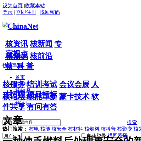
设为首页
|
收藏本站
登录
|
立即注册
|
找回密码
核资讯
核新闻
专
家视点
核知识
核前沿
核 科 普
快捷导航
首页
核服务
培训考试
会议会展
人
核资讯
核知识
才招聘
项目招标
核论坛
核能革新
蒙卡技术
软
核服务
核论坛
件共享
有问有答
文章
搜索
热门搜索：
核电
核能
核安全
核材料
核燃料
核科普
核聚变
核
找回密码
自动登录