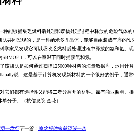
新材料
一种能够捕集乏燃料后处理和废物处理过程中释放的危险气体的
团队共同发现的，是一种纳米多孔晶体，能够自组装成有序的预
科学家又发现它可以吸收乏燃料后处理过程中释放的氙和氪。现
为
SBMOF-1
，可以在室温下同时捕获氙和氪。
了该团队是如何通过扫描
125000
种材料的海量数据库，运用计算
lapally
说，这是基于计算机发现新材料的一个很好的例子，通常
对它们都有选择性又能将二者分离开的材料。氙有商业照明、推
单分子。（核信息院 金花）
能用一世纪
下一篇：
海水提铀向前迈进一步