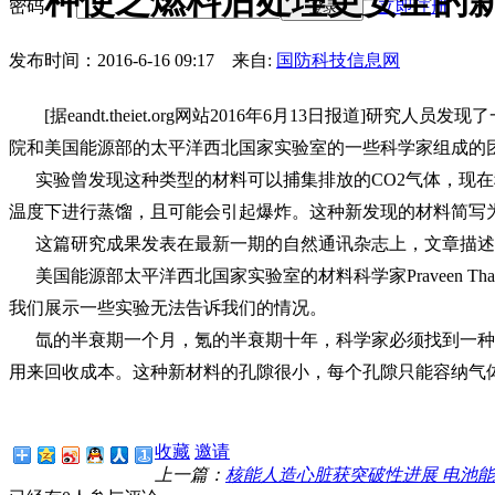
一种使乏燃料后处理更安全的
密码
立即注册
登录
发布时间：2016-6-16 09:17
来自:
国防科技信息网
[
据
eandt.theiet.org
网站
2016
年
6
月
13
日报道
]
研究人员发现了
院和美国能源部的太平洋西北国家实验室的一些科学家组成的
实验曾发现这种类型的材料可以捕集排放的
CO2
气体，现在
温度下进行蒸馏，且可能会引起爆炸。这种新发现的材料简写
这篇研究成果发表在最新一期的自然通讯杂志上，文章描述
美国能源部太平洋西北国家实验室的材料科学家
Praveen Thal
我们展示一些实验无法告诉我们的情况。
氙的半衰期一个月，氪的半衰期十年，科学家必须找到一种
用来回收成本。这种新材料的孔隙很小，每个孔隙只能容纳气体
收藏
邀请
上一篇：
核能人造心脏获突破性进展 电池