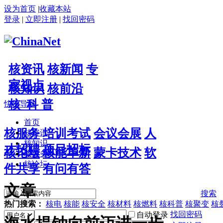
设为首页
|
收藏本站
登录
|
立即注册
|
找回密码
核资讯
核新闻
专
家视点
核知识
核前沿
核 科 普
快捷导航
首页
核服务
培训考试
会议会展
人
核资讯
核知识
才招聘
项目招标
核论坛
核能革新
蒙卡技术
软
核服务
核论坛
件共享
有问有答
文章
搜索
热门搜索：
核电
核能
核安全
核材料
核燃料
核科普
核聚变
核
找回密码
自动登录