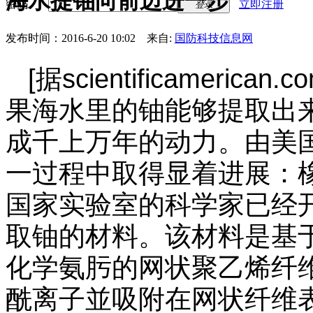
海水提铀向前迈进一步
密码
立即注册
登录
发布时间：2016-6-20 10:02
来自:
国防科技信息网
[
据
scientificamerican.c
果海水里的铀能够提取出
成千上万年的动力。由美
一过程中取得显着进展：
国家实验室的科学家已经
取铀的材料。该材料是基
化学氨肟的网状聚乙烯纤
酰离子並吸附在网状纤维