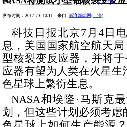
NASA将测试小型铀核裂变反
密码
立即注册
登录
发布时间：2017-7-6 10:11
来自:
澎湃新闻网(上海)
科技日报北京
7月4日
息，美国国家航空航天局
型核裂变反应器，并将于
应器有望为人类在火星生
色星球上繁衍生息。
NASA和埃隆·马斯
划，但这些计划必须考虑
色星球上如何生产能源