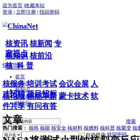
设为首页
|
收藏本站
登录
|
立即注册
|
找回密码
核资讯
核新闻
专
家视点
核知识
核前沿
核 科 普
快捷导航
首页
核服务
培训考试
会议会展
人
核资讯
核知识
才招聘
项目招标
核论坛
核能革新
蒙卡技术
软
核服务
核论坛
件共享
有问有答
文章
搜索
热门搜索：
核电
核能
核安全
核材料
核燃料
核科普
核聚变
核
找回密码
自动登录