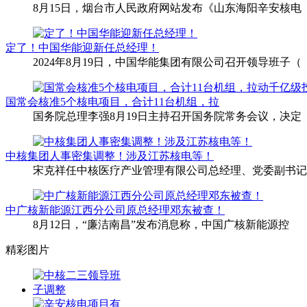
8月15日，烟台市人民政府网站发布《山东海阳辛安核电
定了！中国华能迎新任总经理！
2024年8月19日，中国华能集团有限公司召开领导班子（
国常会核准5个核电项目，合计11台机组，拉
国务院总理李强8月19日主持召开国务院常务会议，决定
中核集团人事密集调整！涉及江苏核电等！
宋克祥任中核医疗产业管理有限公司总经理、党委副书记
中广核新能源江西分公司原总经理邓东被查！
8月12日，“廉洁南昌”发布消息称，中国广核新能源控
精彩图片