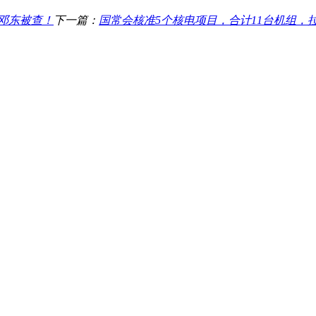
邓东被查！
下一篇：
国常会核准5个核电项目，合计11台机组，