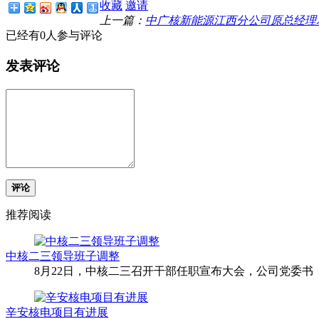
收藏
邀请
上一篇：
中广核新能源江西分公司原总经理
已经有0人参与评论
发表评论
评论
推荐阅读
中核二三领导班子调整
8月22日，中核二三召开干部任职宣布大会，公司党委书
辛安核电项目有进展