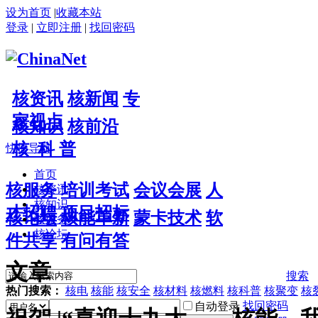
设为首页
|
收藏本站
登录
|
立即注册
|
找回密码
核资讯
核新闻
专
家视点
核知识
核前沿
核 科 普
快捷导航
首页
核服务
培训考试
会议会展
人
核资讯
核知识
才招聘
项目招标
核论坛
核能革新
蒙卡技术
软
核服务
核论坛
件共享
有问有答
文章
搜索
热门搜索：
核电
核能
核安全
核材料
核燃料
核科普
核聚变
核
找回密码
自动登录