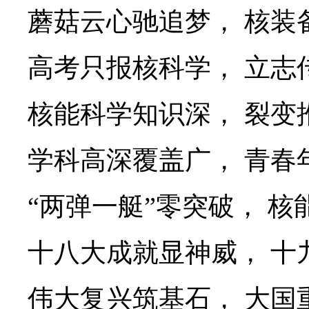
蘑菇云心驰追梦，
核装
高考只报核科学，
立志
核能科学知识深，
裂变
学科高深覆盖广，
青春
“
两弹一艇
”
零突破，
核
十八大成就显神威，
十
伟大复兴筑基石，
大国