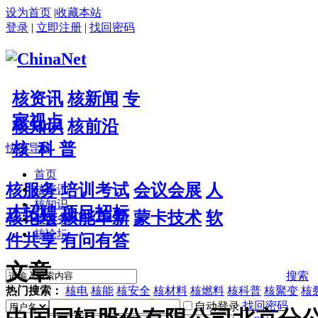
设为首页
|
收藏本站
登录
|
立即注册
|
找回密码
核资讯
核新闻
专
家视点
核知识
核前沿
核 科 普
快捷导航
首页
核服务
培训考试
会议会展
人
核资讯
核知识
才招聘
项目招标
核论坛
核能革新
蒙卡技术
软
核服务
核论坛
件共享
有问有答
文章
搜索
热门搜索：
核电
核能
核安全
核材料
核燃料
核科普
核聚变
核
找回密码
自动登录