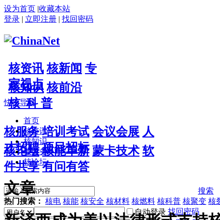
设为首页
|
收藏本站
登录
|
立即注册
|
找回密码
核资讯
核新闻
专
家视点
核知识
核前沿
核 科 普
快捷导航
首页
核服务
培训考试
会议会展
人
核资讯
核知识
才招聘
项目招标
核论坛
核能革新
蒙卡技术
软
核服务
核论坛
件共享
有问有答
文章
搜索
热门搜索：
核电
核能
核安全
核材料
核燃料
核科普
核聚变
核
找回密码
自动登录