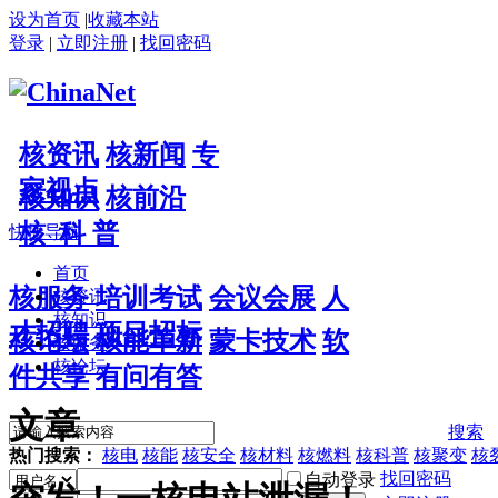
设为首页
|
收藏本站
登录
|
立即注册
|
找回密码
核资讯
核新闻
专
家视点
核知识
核前沿
核 科 普
快捷导航
首页
核服务
培训考试
会议会展
人
核资讯
核知识
才招聘
项目招标
核论坛
核能革新
蒙卡技术
软
核服务
核论坛
件共享
有问有答
文章
搜索
热门搜索：
核电
核能
核安全
核材料
核燃料
核科普
核聚变
核
找回密码
自动登录