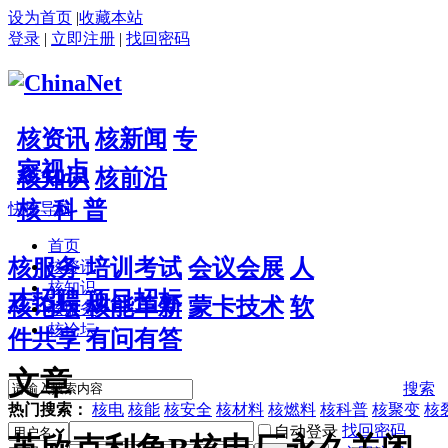
设为首页
|
收藏本站
登录
|
立即注册
|
找回密码
核资讯
核新闻
专
家视点
核知识
核前沿
核 科 普
快捷导航
首页
核服务
培训考试
会议会展
人
核资讯
核知识
才招聘
项目招标
核论坛
核能革新
蒙卡技术
软
核服务
核论坛
件共享
有问有答
文章
搜索
热门搜索：
核电
核能
核安全
核材料
核燃料
核科普
核聚变
核
找回密码
自动登录