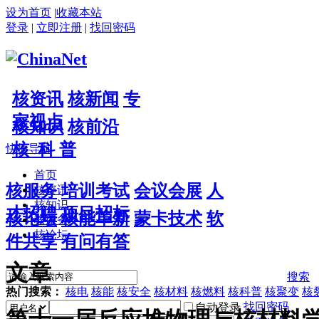
设为首页
|
收藏本站
登录
|
立即注册
|
找回密码
核资讯
核新闻
专
家视点
核知识
核前沿
核 科 普
快捷导航
首页
核服务
培训考试
会议会展
人
核资讯
核知识
才招聘
项目招标
核论坛
核能革新
蒙卡技术
软
核服务
核论坛
件共享
有问有答
文章
搜索
热门搜索：
核电
核能
核安全
核材料
核燃料
核科普
核聚变
核
找回密码
自动登录