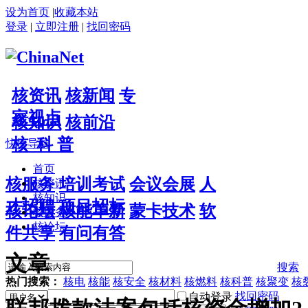
设为首页
|
收藏本站
登录
|
立即注册
|
找回密码
核资讯
核新闻
专
家视点
核知识
核前沿
核 科 普
快捷导航
首页
核服务
培训考试
会议会展
人
核资讯
核知识
才招聘
项目招标
核论坛
核能革新
蒙卡技术
软
核服务
核论坛
件共享
有问有答
文章
搜索
热门搜索：
核电
核能
核安全
核材料
核燃料
核科普
核聚变
核
找回密码
自动登录