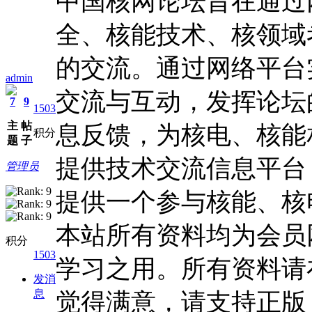
中国核网论坛旨在通过
全、核能技术、核领域
的交流。通过网络平台
admin
交流与互动，发挥论坛
7
9
1503
主
帖
息反馈，为核电、核能
积分
题
子
提供技术交流信息平台
管理员
提供一个参与核能、核
本站所有资料均为会员
积分
1503
学习之用。所有资料请
发消
息
觉得满意，请支持正版