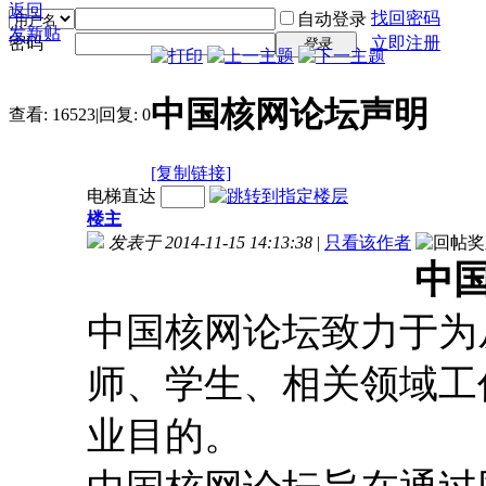
返回
找回密码
自动登录
发新贴
密码
立即注册
登录
中国核网论坛声明
查看:
16523
|
回复:
0
[复制链接]
电梯直达
楼主
发表于 2014-11-15 14:13:38
|
只看该作者
中
中国核网论坛致力于为
师、学生、相关领域工
业目的。