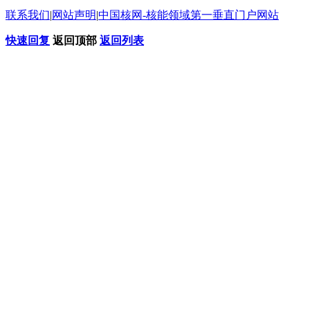
联系我们
|
网站声明
|
中国核网-核能领域第一垂直门户网站
快速回复
返回顶部
返回列表