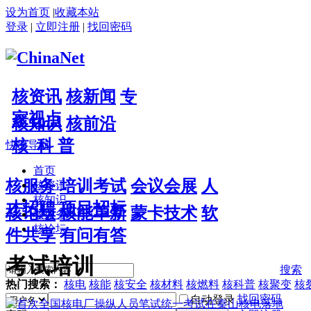
设为首页
|
收藏本站
登录
|
立即注册
|
找回密码
核资讯
核新闻
专
家视点
核知识
核前沿
核 科 普
快捷导航
首页
核服务
培训考试
会议会展
人
核资讯
核知识
才招聘
项目招标
核论坛
核能革新
蒙卡技术
软
核服务
核论坛
件共享
有问有答
考试培训
搜索
热门搜索：
核电
核能
核安全
核材料
核燃料
核科普
核聚变
核
找回密码
自动登录