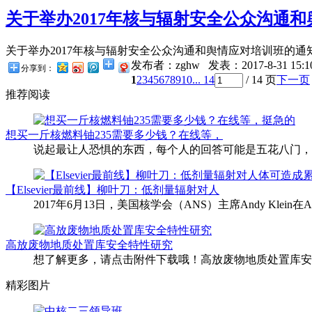
关于举办2017年核与辐射安全公众沟通和舆
关于举办2017年核与辐射安全公众沟通和舆情应对培训班的通知报到
发布者：zghw
发表：2017-8-31 15:1
分享到：
1
2
3
4
5
6
7
8
9
10
... 14
/ 14 页
下一页
推荐阅读
想买一斤核燃料铀235需要多少钱？在线等，
说起最让人恐惧的东西，每个人的回答可能是五花八门，
【Elsevier最前线】柳叶刀：低剂量辐射对人
2017年6月13日，美国核学会（ANS）主席Andy Klein在
高放废物地质处置库安全特性研究
想了解更多，请点击附件下载哦！高放废物地质处置库安
精彩图片