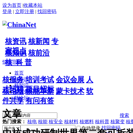
设为首页
|
收藏本站
登录
|
立即注册
|
找回密码
核资讯
核新闻
专
家视点
核知识
核前沿
核 科 普
快捷导航
首页
核服务
培训考试
会议会展
人
核资讯
核知识
才招聘
项目招标
核论坛
核能革新
蒙卡技术
软
核服务
核论坛
件共享
有问有答
文章
搜索
热门搜索：
核电
核能
核安全
核材料
核燃料
核科普
核聚变
核
找回密码
自动登录